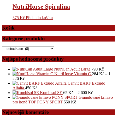
NutriHorse Spirulina
375
Kč
Přidat do košíku
Košík
Kategorie produktu
Nejlépe hodnocené produkty
NutriCan Adult Large
790
Kč
NutriHorse Vitamin C
284
Kč
–
1
226
Kč
Canvit BARF Extrudo
Alfalfa
450
Kč
Kombisol SE
65
Kč
–
2 600
Kč
Granulované krmivo
pro koně TOP PONY SPORT
550
Kč
Nejnovější komentáře