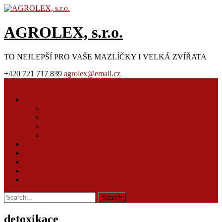
AGROLEX, s.r.o.
TO NEJLEPŠÍ PRO VAŠE MAZLÍČKY I VELKÁ ZVÍŘATA
+420 721 717 839
agrolex@email.cz
Menu
Úvod
O nás
O majitelce
Obchodní podmínky
Ochrana osobních údajů
Produkty a služby
Poradna
Články
E-shop
Kontakt
detoxikace