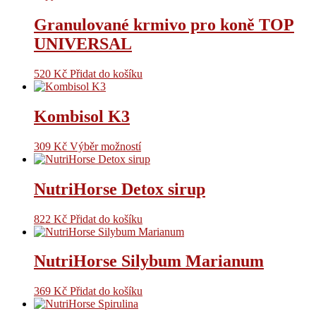
Granulované krmivo pro koně TOP
UNIVERSAL
520
Kč
Přidat do košíku
Kombisol K3
309
Kč
Výběr možností
NutriHorse Detox sirup
822
Kč
Přidat do košíku
NutriHorse Silybum Marianum
369
Kč
Přidat do košíku