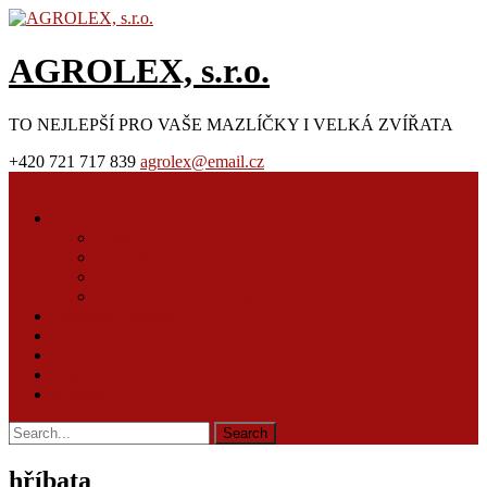
AGROLEX, s.r.o.
TO NEJLEPŠÍ PRO VAŠE MAZLÍČKY I VELKÁ ZVÍŘATA
+420 721 717 839
agrolex@email.cz
Menu
Úvod
O nás
O majitelce
Obchodní podmínky
Ochrana osobních údajů
Produkty a služby
Poradna
Články
E-shop
Kontakt
hříbata