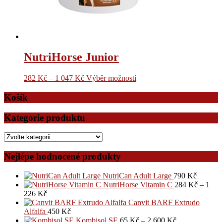
NutriHorse Junior
282
Kč
–
1 047
Kč
Výběr možností
Košík
Kategorie produktu
Nejlépe hodnocené produkty
NutriCan Adult Large
790
Kč
NutriHorse Vitamin C
284
Kč
–
1
226
Kč
Canvit BARF Extrudo
Alfalfa
450
Kč
Kombisol SE
65
Kč
–
2 600
Kč