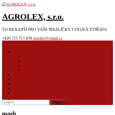
AGROLEX, s.r.o.
TO NEJLEPŠÍ PRO VAŠE MAZLÍČKY I VELKÁ ZVÍŘATA
+420 721 717 839
agrolex@email.cz
Menu
Úvod
O nás
O majitelce
Obchodní podmínky
Ochrana osobních údajů
Produkty a služby
Poradna
Články
E-shop
Kontakt
mash