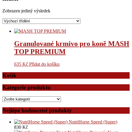
Zobrazen jediný výsledek
Granulované krmivo pro koně MASH
TOP PREMIUM
635
Kč
Přidat do košíku
Košík
Kategorie produktu
Nejlépe hodnocené produkty
NutriHorse Speed (Super)
830
Kč