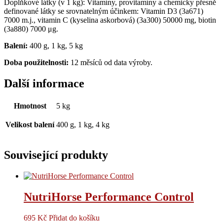
Doplňkové látky (v 1 kg): Vitamíny, provitamíny a chemicky přesně
definované látky se srovnatelným účinkem: Vitamin D3 (3a671)
7000 m.j., vitamin C (kyselina askorbová) (3a300) 50000 mg, biotin
(3a880) 7000 μg.
Balení:
400 g, 1 kg, 5 kg
Doba použitelnosti:
12 měsíců od data výroby.
Další informace
Hmotnost
5 kg
Velikost balení
400 g, 1 kg, 4 kg
Související produkty
NutriHorse Performance Control
695
Kč
Přidat do košíku