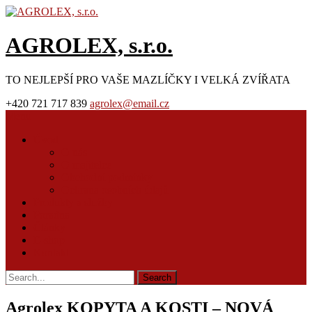
AGROLEX, s.r.o.
TO NEJLEPŠÍ PRO VAŠE MAZLÍČKY I VELKÁ ZVÍŘATA
+420 721 717 839
agrolex@email.cz
Menu
Úvod
O nás
O majitelce
Obchodní podmínky
Ochrana osobních údajů
Produkty a služby
Poradna
Články
E-shop
Kontakt
Agrolex KOPYTA A KOSTI – NOVÁ