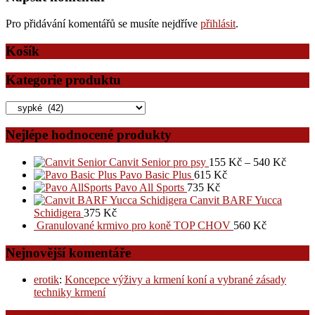
Pro přidávání komentářů se musíte nejdříve
přihlásit
.
Košík
Kategorie produktu
Nejlépe hodnocené produkty
Canvit Senior pro psy
155
Kč
–
540
Kč
Pavo Basic Plus
615
Kč
Pavo All Sports
735
Kč
Canvit BARF Yucca
Schidigera
375
Kč
Granulované krmivo pro koně TOP CHOV
560
Kč
Nejnovější komentáře
erotik
:
Koncepce výživy a krmení koní a vybrané zásady
techniky krmení