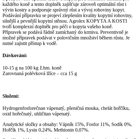
každého koně a tento doplněk zajišťuje zároveň optimální růst i
vývin kostry a podporuje správný růst a vývoj rohoviny kopyt.
Podávání přípravku se projeví zlepšením kvality kopytní rohoviny,
silnější a pevnější kopytní stěnou. Agrolex KOPYTA A KOSTI
tvoří komplexní doplněk pro péči o kopyta vašeho koně.
Přípravek se podává řádně zamíchaný do krmiva. Preventivně je
možné přípravek podávat v polovičním množství během růstu. Je
nutné zajistit přístup k vodě.
Dávkování:
10-15 g na 100 kg ž.hm. koně
Zarovnaná polévková lžíce – cca 15 g
Složení:
Hydrogenfosforečnan vápenatý, pšeničná mouka, chelát hořčíku,
oxid hořečnatý, uhličitan vápenatý.
Analytické složky a obsahy: Vápník 15%, Fosfor 11%, Sodík 0%,
Hořčík 1%, Lysin 0,24%, Methionin 0,07%.