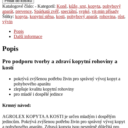
Přidat do košíku
Katalogové číslo:
-
Kategorií:
Koně
,
kůže, srst, kopyta
,
pohybový
aparát
,
prevence
,
Spárkatá zvěř
,
speciální
,
sypké
,
vit-min přísady
Štítky:
kopyta
,
kopytní stěna
,
kosti
,
pohybový aparát
,
rohovina
,
růst
,
vývin
Popis
Další informace
Popis
Pro podporu tvorby a zdraví kopytní rohoviny a
kostí
pokrývá zvýšenou potřebu živin pro správný vývoj kopyt a
pohybového aparátu
zlepšuje kvalitu kopytní rohoviny
pro mladé i dospělé jedince
Krmný návod:
AGROLEX KOPYTA A KOSTI je určen mladým i dospělým
jedincům. Pokrývá zvýšenou potřebu živin pro správný vývoj kopyt
a pohybového aparátu. Zdravá kopyta jsou nesmírně důležitá pro