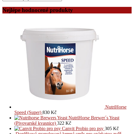
Nejlépe hodnocené produkty
NutriHorse
Speed (Super)
830
Kč
NutriHorse Brewer´s Yeast
(Pivovarské kvasnice)
322
Kč
Canvit Probio pro psy
305
Kč
Doplňková granulovaná krmná směs pro spárkatou zvěř –