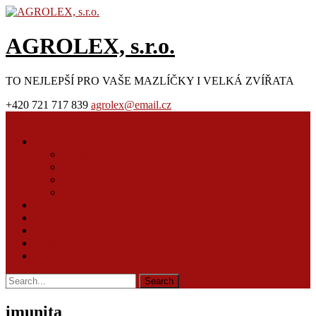
AGROLEX, s.r.o.
TO NEJLEPŠÍ PRO VAŠE MAZLÍČKY I VELKÁ ZVÍŘATA
+420 721 717 839
agrolex@email.cz
Menu
Úvod
O nás
O majitelce
Obchodní podmínky
Ochrana osobních údajů
Produkty a služby
Poradna
Články
E-shop
Kontakt
imunita