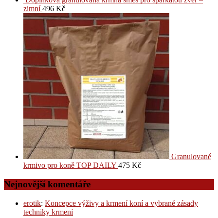
zimní
496
Kč
Granulované
krmivo pro koně TOP DAILY
475
Kč
Nejnovější komentáře
erotik
:
Koncepce výživy a krmení koní a vybrané zásady
techniky krmení