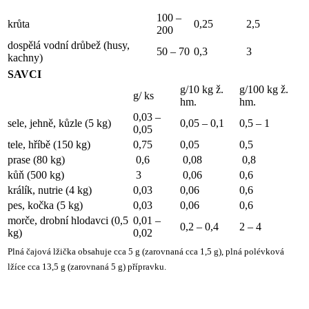
100 –
krůta
0,25
2,5
200
dospělá vodní drůbež (husy,
50 – 70
0,3
3
kachny)
SAVCI
g/10 kg ž.
g/100 kg ž.
g/ ks
hm.
hm.
0,03 –
sele, jehně, kůzle (5 kg)
0,05 – 0,1
0,5 – 1
0,05
tele, hříbě (150 kg)
0,75
0,05
0,5
prase (80 kg)
0,6
0,08
0,8
kůň (500 kg)
3
0,06
0,6
králík, nutrie (4 kg)
0,03
0,06
0,6
pes, kočka (5 kg)
0,03
0,06
0,6
morče, drobní hlodavci (0,5
0,01 –
0,2 – 0,4
2 – 4
kg)
0,02
Plná čajová lžička obsahuje cca 5 g (zarovnaná cca 1,5 g),
plná polévková
lžíce cca 13,5 g (zarovnaná 5 g) přípravku.