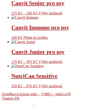
Canvit Senior pro psy
155
Kč
–
540
Kč
Výběr možností
Canvit Immuno pro psy
160
Kč
Přidat do košíku
Canvit Junior pro psy
170
Kč
–
305
Kč
Výběr možností
NutriCan Sensitive
250
Kč
–
970
Kč
Výběr možností
Navigace
Doplňková krmná směs – VMKJ – jelení zvěř
Vitamix PK
pro