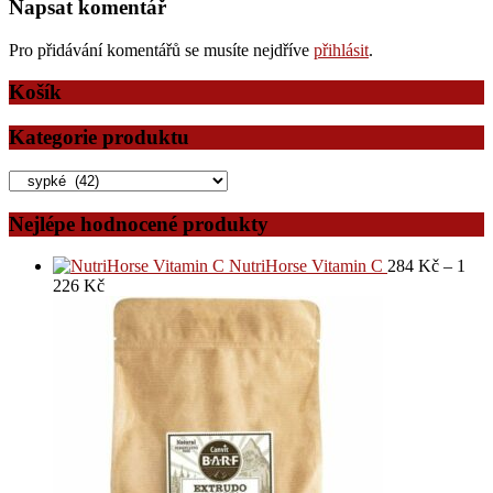
příspěvek
Napsat komentář
Pro přidávání komentářů se musíte nejdříve
přihlásit
.
Košík
Kategorie produktu
Nejlépe hodnocené produkty
NutriHorse Vitamin C
284
Kč
–
1
226
Kč