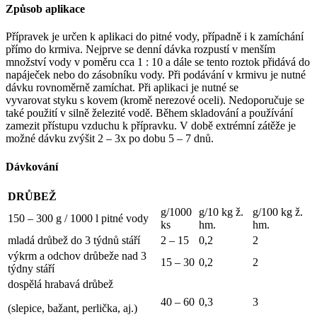
Způsob aplikace
Přípravek je určen k aplikaci do pitné vody, případně i k zamíchání
přímo do krmiva. Nejprve se denní dávka rozpustí v menším
množství vody v poměru cca 1 : 10 a dále se tento roztok přidává do
napáječek nebo do zásobníku vody. Při podávání v krmivu je nutné
dávku rovnoměrně zamíchat. Při aplikaci je nutné se
vyvarovat styku s kovem (kromě nerezové oceli). Nedoporučuje se
také použití v silně železité vodě. Během skladování a používání
zamezit přístupu vzduchu k přípravku. V době extrémní zátěže je
možné dávku zvýšit 2 – 3x po dobu 5 – 7 dnů.
Dávkování
DRŮBEŽ
g/1000
g/10 kg ž.
g/100 kg ž.
150 – 300 g / 1000 l pitné vody
ks
hm.
hm.
mladá drůbež do 3 týdnů stáří
2 – 15
0,2
2
výkrm a odchov drůbeže nad 3
15 – 30
0,2
2
týdny stáří
dospělá hrabavá drůbež
40 – 60
0,3
3
(slepice, bažant, perlička, aj.)