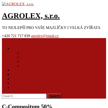
AGROLEX, s.r.o.
TO NEJLEPŠÍ PRO VAŠE MAZLÍČKY I VELKÁ ZVÍŘATA
+420 721 717 839
agrolex@email.cz
Menu
Úvod
O nás
O majitelce
Obchodní podmínky
Ochrana osobních údajů
Produkty a služby
Poradna
Články
E-shop
Kontakt
C-Compositum 50%