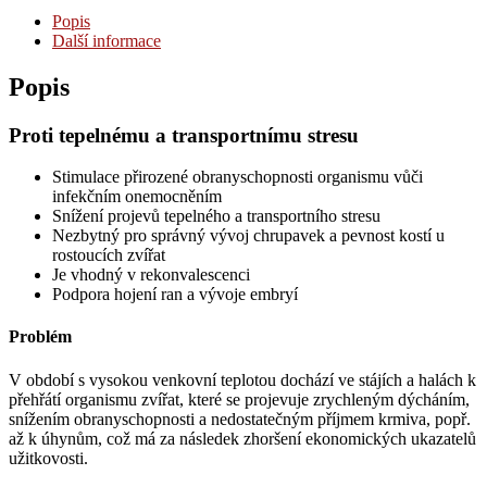
Popis
Další informace
Popis
Proti tepelnému a transportnímu stresu
Stimulace přirozené obranyschopnosti organismu vůči
infekčním onemocněním
Snížení projevů tepelného a transportního stresu
Nezbytný pro správný vývoj chrupavek a pevnost kostí u
rostoucích zvířat
Je vhodný v rekonvalescenci
Podpora hojení ran a vývoje embryí
Problém
V období s vysokou venkovní teplotou dochází ve stájích a halách k
přehřátí organismu zvířat, které se projevuje zrychleným dýcháním,
snížením obranyschopnosti a nedostatečným příjmem krmiva, popř.
až k úhynům, což má za následek zhoršení ekonomických ukazatelů
užitkovosti.