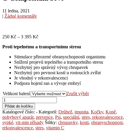
11 ledna, 2021
|
Žádné komentáře
250
Kč
–
3 395
Kč
Proti tepelnému a transportnímu stresu
Stimulace přirozené obranyschopnosti organismu
Snížení projevů tepelného a transportního stresu
Nezbytný pro správný vývoj chrupavek
Nezbytný pro pevnost kostí u rostoucích zvířat
Je vhodný v rekonvalescenci
Podpora hojení ran a vývoje embryí
Velikost balení
Zrušit výběr
C-
Compositum
Přidat do košíku
50%
Katalogové číslo:
-
Kategorií:
Drůbež
,
imunita
,
Kočky
,
Koně
,
množství
pohybový aparát
,
prevence
,
Psi
,
speciální
,
stres, rekonvalescence
,
sypké
,
vit-min přísady
Štítky:
chrupavky
,
kosti
,
obranyschopnost
,
rekonvalescence
,
stres
,
vitamin C