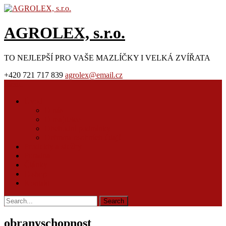
AGROLEX, s.r.o.
TO NEJLEPŠÍ PRO VAŠE MAZLÍČKY I VELKÁ ZVÍŘATA
+420 721 717 839
agrolex@email.cz
Menu
Úvod
O nás
O majitelce
Obchodní podmínky
Ochrana osobních údajů
Produkty a služby
Poradna
Články
E-shop
Kontakt
obranyschopnost