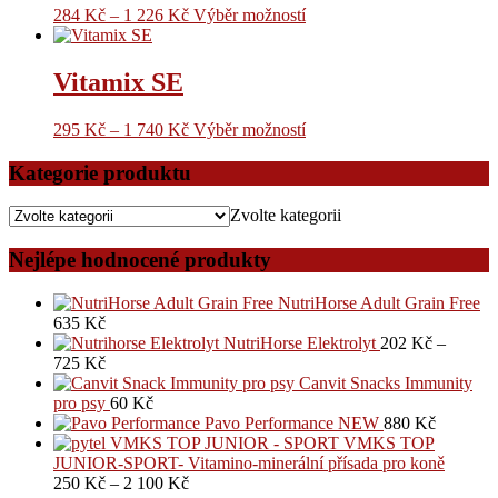
284
Kč
–
1 226
Kč
Výběr možností
Vitamix SE
295
Kč
–
1 740
Kč
Výběr možností
Kategorie produktu
Zvolte kategorii
Nejlépe hodnocené produkty
NutriHorse Adult Grain Free
635
Kč
NutriHorse Elektrolyt
202
Kč
–
725
Kč
Canvit Snacks Immunity
pro psy
60
Kč
Pavo Performance NEW
880
Kč
VMKS TOP
JUNIOR-SPORT- Vitamino-minerální přísada pro koně
250
Kč
–
2 100
Kč