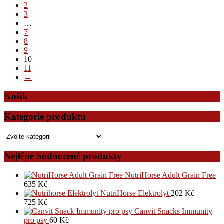
2
3
…
7
8
9
10
11
→
Košík
Kategorie produktu
Nejlépe hodnocené produkty
NutriHorse Adult Grain Free
635
Kč
NutriHorse Elektrolyt
202
Kč
–
725
Kč
Canvit Snacks Immunity
pro psy
60
Kč