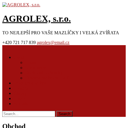
AGROLEX, s.r.o.
TO NEJLEPŠÍ PRO VAŠE MAZLÍČKY I VELKÁ ZVÍŘATA
+420 721 717 839
agrolex@email.cz
Menu
Úvod
O nás
O majitelce
Obchodní podmínky
Ochrana osobních údajů
Produkty a služby
Poradna
Články
E-shop
Kontakt
Obchod