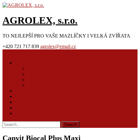
AGROLEX, s.r.o.
TO NEJLEPŠÍ PRO VAŠE MAZLÍČKY I VELKÁ ZVÍŘATA
+420 721 717 839
agrolex@email.cz
Menu
Úvod
O nás
O majitelce
Obchodní podmínky
Ochrana osobních údajů
Produkty a služby
Poradna
Články
E-shop
Kontakt
Canvit Biocal Plus Maxi