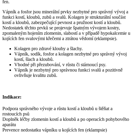
fen.
Vápník a fosfor jsou minerální prvky nezbytné pro správný vývoj a
funkci kostí, kloubů, zubů a svalů. Kolagen je strukturální součást
kostí a kloubů, zabezpečující pevnost a pružnost kostí a kloubů.
Nedostatek těchto prvků se projevuje špatným vývojem kostry,
zpomaleným hojením zlomenin, slabostí a v případě hypokalcemie u
kojících fen svalovými křečemi a ztrátou vědomí (eklampsie).
Kolagen pro zdravé klouby a šlachy.
Vápník, sodík, fosfor a kolagen nezbytné pro správný vývoj
kostí, šlach a kloubů.
Vhodné při přezubování, v růstu či stárnoucí psy.
Vápník je nezbytný pro správnou funkci svalů a pozitivně
ovlivňuje kvalitu zubů.
Indikace:
Podpora správného vývoje a růstu kostí a kloubů u štěňat a
rostoucích psů
Doplněk léčby zlomenin kostí a kloubů a po operacích pohybového
aparátu
Prevence nedostatku vápníku u kojících fen (eklampsie)