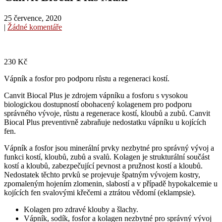
25 července, 2020
|
Žádné komentáře
230
Kč
Vápník a fosfor pro podporu růstu a regeneraci kostí.
Canvit Biocal Plus je zdrojem vápníku a fosforu s vysokou
biologickou dostupností obohacený kolagenem pro podporu
správného vývoje, růstu a regenerace kostí, kloubů a zubů. Canvit
Biocal Plus preventivně zabraňuje nedostatku vápníku u kojících
fen.
Vápník a fosfor jsou minerální prvky nezbytné pro správný vývoj a
funkci kostí, kloubů, zubů a svalů. Kolagen je strukturální součást
kostí a kloubů, zabezpečující pevnost a pružnost kostí a kloubů.
Nedostatek těchto prvků se projevuje špatným vývojem kostry,
zpomaleným hojením zlomenin, slabostí a v případě hypokalcemie u
kojících fen svalovými křečemi a ztrátou vědomí (eklampsie).
Kolagen pro zdravé klouby a šlachy.
Vápník, sodík, fosfor a kolagen nezbytné pro správný vývoj