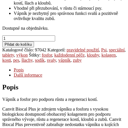
kostí, šlach a kloubů.
Vhodné při přezubování, v růstu či stárnoucí psy.
Vápník je nezbytný pro správnou funkci svalů a pozitivně
ovlivňuje kvalitu zubů.
Dostupné na objednávku.
Canvit
Biocal
Přidat do košíku
Plus
Katalogové číslo:
97042
Kategorií:
pravidelné použití
,
Psi
,
speciální
,
Maxi
tablety
,
výkon
Štítky:
fosfor
,
každodenní péče
,
klouby
,
kolagen
,
množství
kosti
,
pes
,
šlachy
,
sodík
,
svaly
,
vápník
,
zuby
Popis
Další informace
Popis
Vápník a fosfor pro podporu růstu a regeneraci kostí.
Canvit Biocal Plus je zdrojem vápníku a fosforu s vysokou
biologickou dostupností obohacený kolagenem pro podporu
správného vývoje, růstu a regenerace kostí, kloubů a zubů. Canvit
Biocal Plus preventivně zabraňuje nedostatku vápníku u kojících