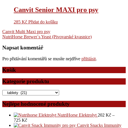
Canvit Senior MAXI pro psy
285
Kč
Přidat do košíku
Navigace
Canvit Multi Maxi pro psy
NutriHorse Brewer´s Yeast (Pivovarské kvasnice)
pro
příspěvek
Napsat komentář
Pro přidávání komentářů se musíte nejdříve
přihlásit
.
Košík
Kategorie produktu
Nejlépe hodnocené produkty
NutriHorse Elektrolyt
202
Kč
–
725
Kč
Canvit Snacks Immunity