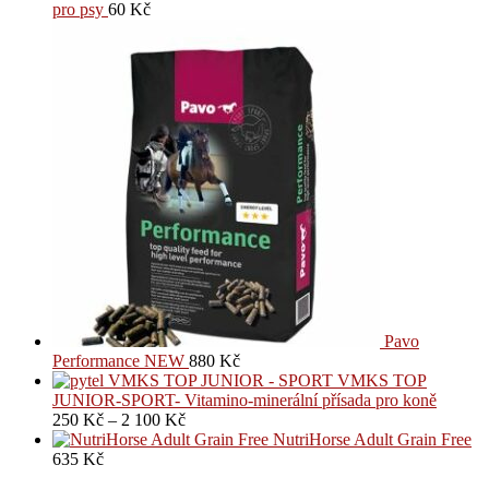
pro psy
60
Kč
Pavo
Performance NEW
880
Kč
VMKS TOP
JUNIOR-SPORT- Vitamino-minerální přísada pro koně
250
Kč
–
2 100
Kč
NutriHorse Adult Grain Free
635
Kč