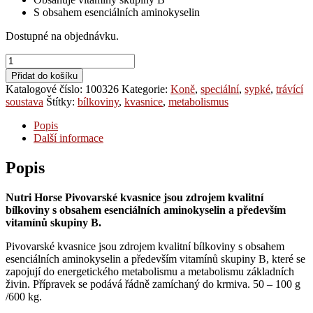
S obsahem esenciálních aminokyselin
Dostupné na objednávku.
NutriHorse
Brewer
Přidat do košíku
´s
Katalogové číslo:
100326
Kategorie:
Koně
,
speciální
,
sypké
,
trávící
Yeast
soustava
Štítky:
bílkoviny
,
kvasnice
,
metabolismus
(Pivovarské
kvasnice)
Popis
množství
Další informace
Popis
Nutri Horse Pivovarské kvasnice j
sou zdrojem kvalitní
bílkoviny s obsahem esenciálních aminokyselin a především
vitamínů skupiny B.
Pivovarské kvasnice jsou zdrojem kvalitní bílkoviny s obsahem
esenciálních aminokyselin a především vitamínů skupiny B, které se
zapojují do energetického metabolismu a metabolismu základních
živin. Přípravek se podává řádně zamíchaný do krmiva. 50 – 100 g
/600 kg.