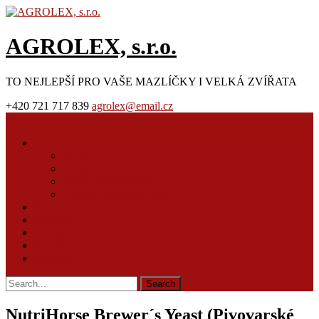
AGROLEX, s.r.o.
TO NEJLEPŠÍ PRO VAŠE MAZLÍČKY I VELKÁ ZVÍŘATA
+420 721 717 839
agrolex@email.cz
Menu
Úvod
O nás
O majitelce
Obchodní podmínky
Ochrana osobních údajů
Produkty a služby
Poradna
Články
E-shop
Kontakt
NutriHorse Brewer´s Yeast (Pivovarské