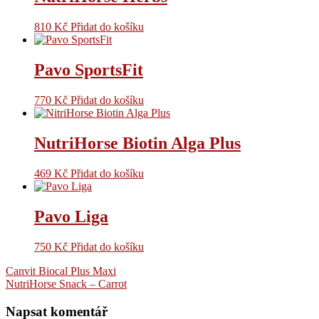
810
Kč
Přidat do košíku
Pavo SportsFit
770
Kč
Přidat do košíku
NutriHorse Biotin Alga Plus
469
Kč
Přidat do košíku
Pavo Liga
750
Kč
Přidat do košíku
Navigace
Canvit Biocal Plus Maxi
NutriHorse Snack – Carrot
pro
příspěvek
Napsat komentář