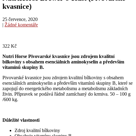
kvasnice)
25 července, 2020
|
Žádné komentáře
322
Kč
Nutri Horse Pivovarské kvasnice j
sou zdrojem kvalitní
bílkoviny s obsahem esenciálních aminokyselin a především
vitamínů skupiny B.
Pivovarské kvasnice jsou zdrojem kvalitní bílkoviny s obsahem
esenciálních aminokyselin a především vitamínů skupiny B, které se
zapojují do energetického metabolismu a metabolismu základních
živin. Přípravek se podává řádně zamíchaný do krmiva. 50 – 100 g
/600 kg.
Důležité vlastnosti
Zdroj kvalitní bílkoviny
Obsahuje vitamíny skupiny B