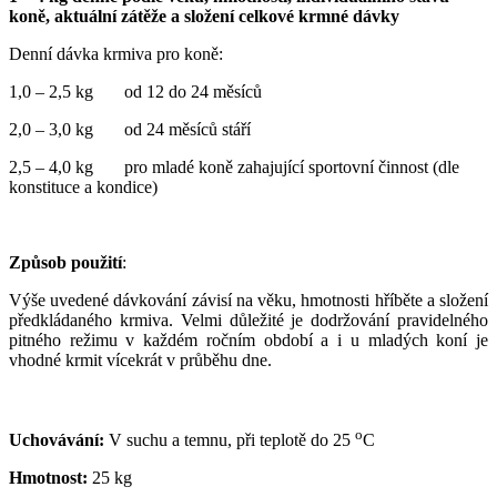
koně, aktuální zátěže a složení celkové krmné dávky
Denní dávka krmiva pro koně:
1,0 – 2,5 kg od 12 do 24 měsíců
2,0 – 3,0 kg od 24 měsíců stáří
2,5 – 4,0 kg
pro mladé koně zahajující sportovní činnost (dle
konstituce a kondice)
Způsob použití
:
Výše uvedené dávkování závisí na věku, hmotnosti hříběte a složení
předkládaného krmiva. Velmi důležité je dodržování pravidelného
pitného režimu v každém ročním období a i u mladých koní je
vhodné krmit vícekrát v průběhu dne.
o
Uchovávání:
V suchu a temnu, při teplotě do 25
C
Hmotnost:
25 kg