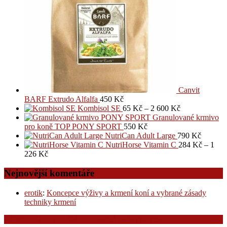
Canvit
BARF Extrudo Alfalfa
450
Kč
Kombisol SE
65
Kč
–
2 600
Kč
Granulované krmivo
pro koně TOP PONY SPORT
550
Kč
NutriCan Adult Large
790
Kč
NutriHorse Vitamin C
284
Kč
–
1
226
Kč
Nejnovější komentáře
erotik
:
Koncepce výživy a krmení koní a vybrané zásady
techniky krmení
AGROLEX, s.r.o. 2026 . Powered by WordPress