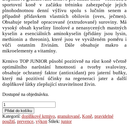
sportovní koně v začátku tréninku zabezpečuje jejich
plnohodnotnou denní výživu spolu s lučním senem a
případně přídavkem vlastních obilovin (oves, ječmen).
Obsahuje tepelně opracované (extrudované) suroviny. Má
vysoký obsah kyseliny linolové a nenasycených mastných
kyselin a esenciálních aminokyselin (přidány jsou lysin,
methionin a threonin), které jsou ve vyváženém poměru i
vůči ostatním živinám. Dále obsahuje makro a
mikroelementy a vitamíny.
Krmivo TOP JUNIOR působí pozitivně na růst koně včetně
optimálního narůstání hmotnosti a tvorby svaloviny,
obsahuje ochranný faktor (antioxidant) pro jaterní buňky,
který má pozitivní účinky na regeneraci jater a další
doplňkové látky zlepšující stravitelnost živin.
Dostupné na objednávku.
Granulované
krmivo
Přidat do košíku
pro
Kategorií:
doplňkové krmivo
,
granulované
,
Koně
,
pravidelné
koně
použití
,
prevence
,
výkon
Štítek:
junior
TOP