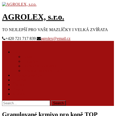
AGROLEX, s.r.o.
TO NEJLEPŠÍ PRO VAŠE MAZLÍČKY I VELKÁ ZVÍŘATA
+420 721 717 839
agrolex@email.cz
Menu
Úvod
O nás
O majitelce
Obchodní podmínky
Ochrana osobních údajů
Produkty a služby
Poradna
Články
E-shop
Kontakt
Granulované krmivo pro koně TOP