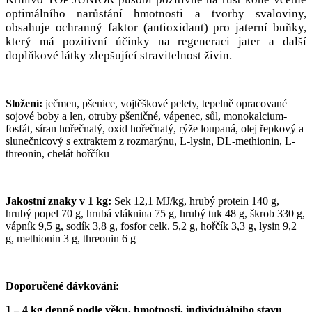
optimálního narůstání hmotnosti a tvorby svaloviny,
obsahuje ochranný faktor (antioxidant) pro jaterní buňky,
který má pozitivní účinky na regeneraci jater a další
doplňkové látky zlepšující stravitelnost živin.
Složení:
ječmen, pšenice, vojtěškové pelety, tepelně opracované
sojové boby a len, otruby pšeničné, vápenec, sůl, monokalcium-
fosfát, síran hořečnatý, oxid hořečnatý, rýže loupaná, olej řepkový a
slunečnicový s extraktem z rozmarýnu, L-lysin, DL-methionin, L-
threonin, chelát hořčíku
Jakostní znaky v 1 kg:
Sek 12,1 MJ/kg, hrubý protein 140 g,
hrubý popel 70 g, hrubá vláknina 75 g, hrubý tuk 48 g, škrob 330 g,
vápník 9,5 g, sodík 3,8 g, fosfor celk. 5,2 g, hořčík 3,3 g, lysin 9,2
g, methionin 3 g, threonin 6 g
Doporučené dávkování:
1 – 4 kg denně podle věku, hmotnosti, individuálního stavu