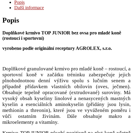
JUNIOR
Popis
množství
Další informace
Popis
Doplňkové krmivo TOP JUNIOR bez ovsa pro mladé koně
(rostoucí i sportovní)
vyrobeno podle originální receptury AGROLEX, s.r.o.
Doplňkové granulované krmivo pro mladé koně – rostoucí, a
sportovní koně v začátku tréninku zabezpečuje jejich
plnohodnotnou denní výživu spolu s lučním senem a
případně přídavkem vlastních obilovin (oves, ječmen).
Obsahuje tepelně opracované (extrudované) suroviny. Má
vysoký obsah kyseliny linolové a nenasycených mastných
kyselin a esenciálních aminokyselin (přidány jsou lysin,
methionin a threonin), které jsou ve vyváženém poměru i
vůči ostatním živinám. Dále obsahuje makro a
mikroelementy a vitamíny.
Krmivo TOP JUNIOR působí pozitivně na růst koně včetně