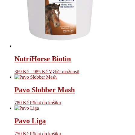
NutriHorse Biotin
369
Kč
–
985
Kč
Výběr možností
Pavo Slobber Mash
780
Kč
Přidat do košíku
Pavo Liga
750
Kč
Přidat do košíku