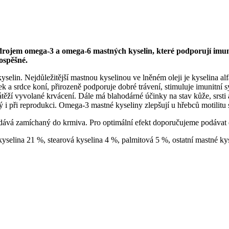
drojem omega-­3 a omega-­6 mastných kyselin, které podporují imuni
ospěšné.
elin. Nejdůležitější mastnou kyselinou ve lněném oleji je kyselina al
ek a srdce koní, přirozeně podporuje dobré trávení, stimuluje imunitní s
těží vyvolané krvácení. Dále má blahodárné účinky na stav kůže, srsti a 
při reprodukci. Omega-3 mastné kyseliny zlepšují u hřebců motilitu sper
odává zamíchaný do krmiva. Pro optimální efekt doporučujeme podávat
yselina 21 %, stearová kyselina 4 %, palmitová 5 %, ostatní mastné ky