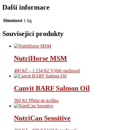
Další informace
Hmotnost
1 kg
Související produkty
NutriHorse MSM
480
Kč
–
1 234
Kč
Výběr možností
Canvit BARF Salmon Oil
360
Kč
Přidat do košíku
NutriCan Sensitive