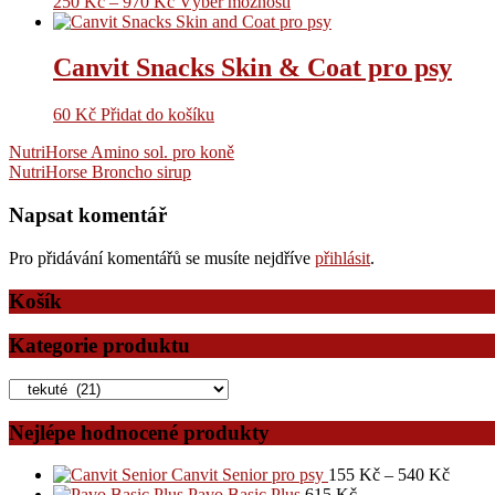
250
Kč
–
970
Kč
Výběr možností
Canvit Snacks Skin & Coat pro psy
60
Kč
Přidat do košíku
Navigace
NutriHorse Amino sol. pro koně
NutriHorse Broncho sirup
pro
příspěvek
Napsat komentář
Pro přidávání komentářů se musíte nejdříve
přihlásit
.
Košík
Kategorie produktu
Nejlépe hodnocené produkty
Canvit Senior pro psy
155
Kč
–
540
Kč
Pavo Basic Plus
615
Kč