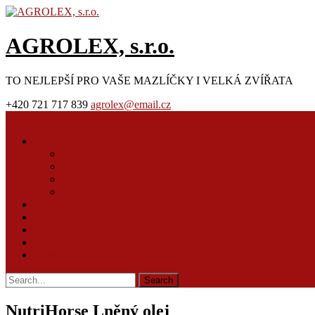
AGROLEX, s.r.o.
TO NEJLEPŠÍ PRO VAŠE MAZLÍČKY I VELKÁ ZVÍŘATA
+420 721 717 839
agrolex@email.cz
Menu
Úvod
O nás
O majitelce
Obchodní podmínky
Ochrana osobních údajů
Produkty a služby
Poradna
Články
E-shop
Kontakt
NutriHorse Lněný olej