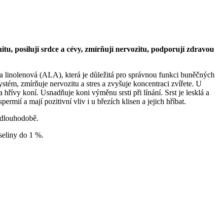
tu, posilují srdce a cévy, zmírňují nervozitu, podporují zdravou
fa linolenová (ALA), která je důležitá pro správnou funkci buněčných
ystém, zmírňuje nervozitu a stres a zvyšuje koncentraci zvířete. U
hřívy koní. Usnadňuje koni výměnu srsti při línání. Srst je lesklá a
mií a mají pozitivní vliv i u březích klisen a jejich hříbat.
 dlouhodobě.
seliny do 1 %.