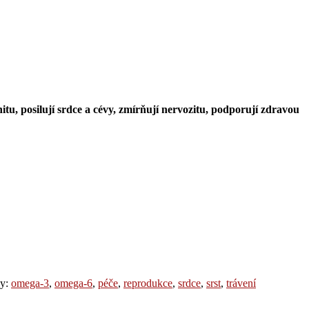
tu, posilují srdce a cévy, zmírňují nervozitu, podporují zdravou
ky:
omega-3
,
omega-6
,
péče
,
reprodukce
,
srdce
,
srst
,
trávení