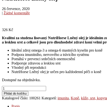
26 července, 2020
|
Žádné komentáře
326
Kč
Kvalitní za studena lisovaný NutriHorse Lněný olej je ideálním z
a lesklou srst a celkově jsou pro dlouhodobé zdraví koní velmi pr
Ideální zdroj omega-­3 a omega-­6 mastných kyselin pro koně
Podpora imunitního, nervového a trávicího systému
Pomáhá v prevenci srdečních onemocnění
Podporuje zdravou a lesklou srst
Vhodný při reprodukci
NutriHorse Lněný olej je určen pro každodenní péči o koně
Dostupné na objednávku.
NutriHorse
Lněný
Přidat do košíku
olej
Katalogové číslo:
100261
Kategorií:
imunita
,
Koně
,
kůže, srst, kopyt
množství
Popis