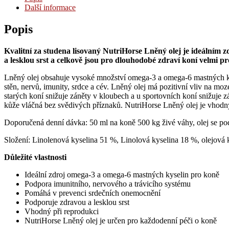
Další informace
Popis
Kvalitní za studena lisovaný NutriHorse Lněný olej je ideálním z
a lesklou srst a celkově jsou pro dlouhodobé zdraví koní velmi pr
Lněný olej obsahuje vysoké množství omega­-3 a omega­-6 mastných kys
stěn, nervů, imunity, srdce a cév. Lněný olej má pozitivní vliv na moz
starých koní snižuje záněty v kloubech a u sportovních koní snižuje zá
kůže vláčná bez svědivých příznaků. NutriHorse Lněný olej je vhodný i 
Doporučená denní dávka: 50 ml na koně 500 kg živé váhy, olej se p
Složení: Linolenová kyselina 51 %, Linolová kyselina 18 %, olejová k
Důležité vlastnosti
Ideální zdroj omega-­3 a omega-­6 mastných kyselin pro koně
Podpora imunitního, nervového a trávicího systému
Pomáhá v prevenci srdečních onemocnění
Podporuje zdravou a lesklou srst
Vhodný při reprodukci
NutriHorse Lněný olej je určen pro každodenní péči o koně