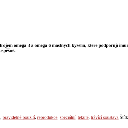
drojem omega-­3 a omega-­6 mastných kyselin, které podporují imuni
ospěšné.
a
,
pravidelné použití
,
reprodukce
,
speciální
,
tekuté
,
trávící soustava
Štít